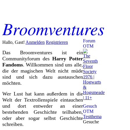
Broomventures
Forum
Hallo, Gast!
Anmelden
Registrieren
OTM
Das Broomventures ist ein
The
Communityforum des
Harry Potter
Seventh
Fandoms
. Willkommen sind uns alle,
Floor
die der magischen Welt nicht müde
Society
sind und sich dazu austauschen
1976 |
Hogwarts
möchten.
&
Hogsmeade
Wer Lust hat kann außerdem in die
| 11+
Welt der Textrollenspiele eintauchen
und dort entweder an einer
Gesuch
OTM
bestehenden Geschichte teilhaben,
Testthema
oder aber sogar selbst Geschichte
Gesuche
schreiben.